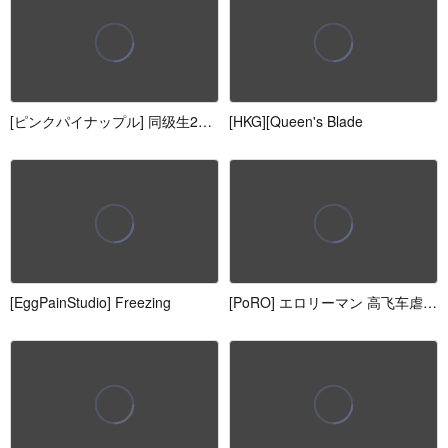
[ピンクパイナップル] 同级生2~第6章~心もよ
[HKG][Queen's Blade
[EggPainStudio] Freezing
[PoRO] エロリーマン 高飞车虐めッ娘・梨々